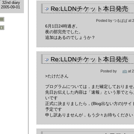
32nd diary
2005-09-01
Re:LLDNチケット本日発売
Posted by
つるぱぱ
at
2
6月1日24時過ぎ。
夜の部完売でした。
追加はあるのでしょうか？
Re:LLDNチケット本日発売
Posted by
ats
at
2
>たけださん
プログラムについては，まだ確定しておりませ
先日お伝えした内容は「速報」という形でとら
いです
正式に決まりましたら，(Blog出ない方の)サ
予定です
申し訳ありませんが，もう少々お待ちください