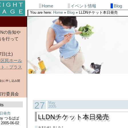
Sections
Home
イベント情報
Blog
You are here:
Home
»
Blog
»
LLDNチケット本日発売
LDNの告知や
告を行って
7日(土)
谷区民ホール
フト・プラス
日(金)に申し込み開
N 実行委員会
27
May
ts
2005
本日発売
LLDNチケット本日発売
by
つるぱぱ
2005-06-02
おまたせしました！