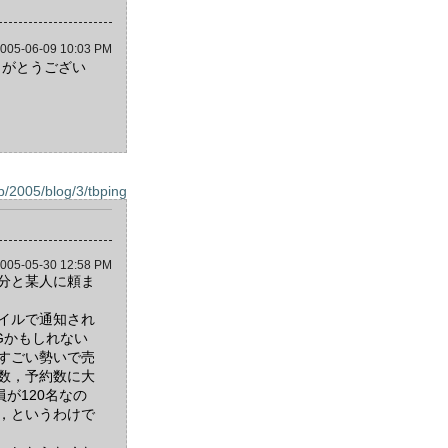
005-06-09 10:03 PM
りがとうござい
r.jp/2005/blog/3/tbping
005-05-30 12:58 PM
分と某人に頼ま
イルで通知され
Gかもしれない
すごい勢いで売
数，予約数に大
が120名なの
，というわけで