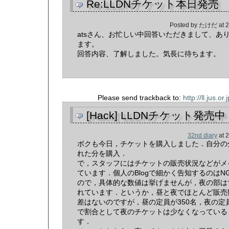
Re:LLDNチケット本日発売
Posted by
たけだ
at
2
atsさん、お忙しい中回答いただきまして、あ
ます。
回答内容、了解しました。気長に待ちます。
Please send trackback to:
http://ll.jus.o
[Hack] LLDNチケット発売中
32nd diary
at
2
ボクも今日，チケットを購入しました．自分の
れた分を購入．
で，スタッフにはチケットの販売状況などがメ
ています．個人のBlogで細かく告知するのはN
ので，具体的な数値は挙げませんが，夜の部は
れています．というか，昼と夜でほとんど販売
差はないのですが，昼の定員が350名，夜の定員
で割合として夜のチケットは少なくなっている
す．