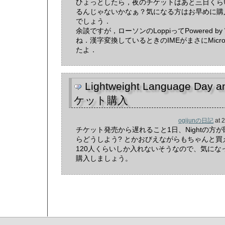
ひょっとしたら，夜のチケットはあと三日くら
るんじゃないかなぁ？気になる方はお早めに購
でしょう．
余談ですが，ローソンのLoppiってPowered by 
ね．漢字変換しているときのIMEがまさにMicro
たよ．
Lightweight Language Day a
ケット購入
ogijunの日記
at
2
チケット発売から遅れること1日、Nightの方
らどうしよう? とかおびえながらもちゃんと買
120人くらいしか入れないそうなので、気にな
購入しましょう。