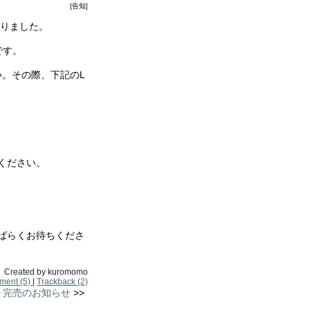
[告知]
なりました。
です。
い。その際、下記のL
ください。
ばらくお待ちくださ
Created by
kuromomo
ment
(5)
|
Trackback
(2)
ト完売のお知らせ
>>