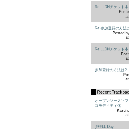
Re:LLDNチケット
Poste
at
Re:参加登録の方法
Posted b
at
Re:LLDNチケット
Post
at
参加登録の方法は?
Po
at
Recent Trackba
オープンソースソフ
コモディティ化
Kazuho
at
[ｸﾀｸLL Day