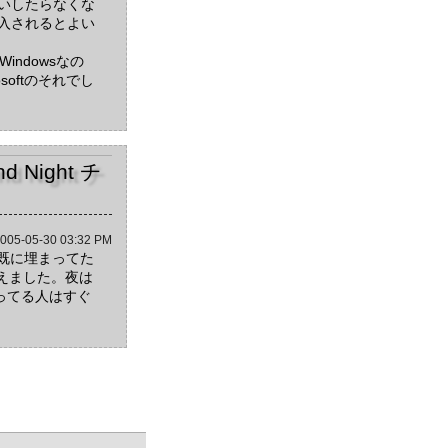
いしたらなくな
入されるとよい
Windowsなの
softのそれでし
nd Night チ
005-05-30 03:32 PM
が既に埋まってた
えました。夜は
ってる人はすぐ