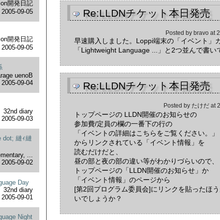
nion開発日記
Re:LLDNチケット本日発売
2005-09-05
Posted by
bravo
at
2
nion開発日記
早速購入しました。Loppi端末の「イベント」
2005-09-05
「Lightweight Language ...」と2つ並ん
係
rage uenoB
2005-09-04
Re:LLDNチケット本日発売
Posted by
たけだ
at
2
32nd diary
トップページの LLDN開催のお知らせの
2005-09-03
参加費/定員の欄の一番下の行の
「イベントの詳細はこちらをご覧ください。」
 dot; 縺ｨ縺
からリンクされている「イベント情報」を
読むだけだと、
mentary, ...
昼の部と夜の部の違い等がわかりづらいので、
2005-09-02
トップページの「LLDN開催のお知らせ」か
「イベント情報」のページから
nguage Day
[第2回プログラム委員会]にリンクを貼ったほ
32nd diary
2005-09-01
いでしょうか？
guage Night