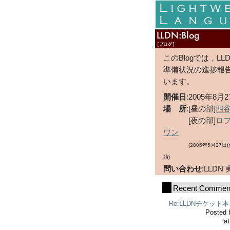
Skip
to
content
LLDN
このBlogでは，L
準備状況の進捗報
います。
開催日
:2005年8月2
場 所
:[昼の部]
四
[夜の部]
ロ
ワン
(2005年5月27
始)
問い合わせ
:LLD
Recent Commen
Re:LLDNチケット
Posted 
at