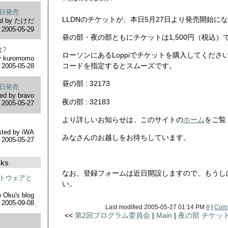
本日発売
LLDNのチケットが、本日5月27日より発売開始に
d by
たけだ
2005-05-29
昼の部・夜の部ともにチケットは1,500円（税込）
は?
ローソンにあるLoppiでチケットを購入してくださ
y
kuromomo
コードを指定するとスムーズです。
2005-05-28
昼の部 : 32173
本日発売
ed by
bravo
夜の部 : 32183
2005-05-27
より詳しいお知らせは、このサイトの
ホーム
をご覧
sted by
iWA
みなさんのお越しをお待ちしています。
2005-05-27
cks
なお、登録フォームは近日開設しますので、もうし
トウェアと
い。
 Oku's blog
2005-09-08
Last modified
2005-05-27 01:14 PM
#
|
Com
<<
第2回プログラム委員会
|
Main
|
夜の部 チケッ