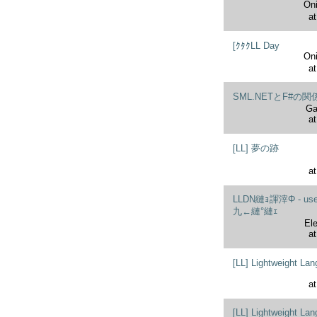
O
at
[ｸﾀｸLL Day
O
at
SML.NETとF#の関
Ga
at
[LL] 夢の跡
at
LLDN縺ｮ諢滓Φ - use
九←縺°縺ｪ
Ele
at
[LL] Lightweight La
at
[LL] Lightweight Lan