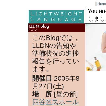
Skip
Sections
Hom
to
content
You ar
しまし
LLDN
このBlogでは，
LLDNの告知や
準備状況の進捗
報告を行ってい
ます。
開催日
:2005年8
月27日(土)
場 所
:[昼の部]
四谷区民ホール