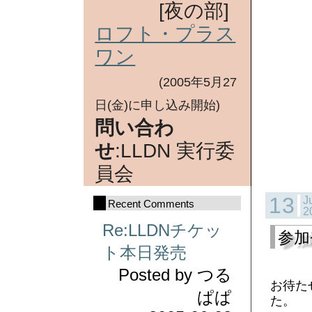
[夜の部]
ロフト・プラス
ワン
(2005年5月27
日(金)に申し込み開始)
問い合わ
せ
:LLDN 実行委
員会
13
J
Recent Comments
2
Re:LLDNチケッ
参加
ト本日発売
Posted by
つる
お待た
ぱぱ
た。