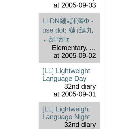
at
2005-09-03
LLDN縺ｮ諢滓Φ -
use dot; 縺ｨ縺九
←縺°縺ｪ
Elementary, ...
at
2005-09-02
[LL] Lightweight
Language Day
32nd diary
at
2005-09-01
[LL] Lightweight
Language Night
32nd diary