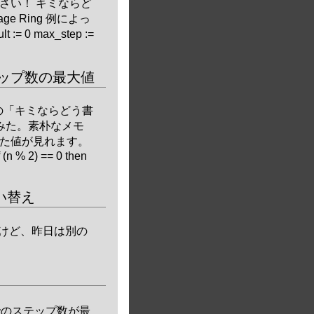
さい！ キミならど
guage Ring 例によっ
= 0 max_step :=
ステップ数の最大値
 LLRingの「キミならどう書
てみた。素朴なメモ
た値が見れます。
(n % 2) == 0 then
言い替え
 2だけど、昨日は別の
までのステップ数が最