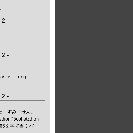
。
2 -
2 -
skell-ll-ring-
2 -
た。すみません。
ython75collatz.html
に166文字で書くバー