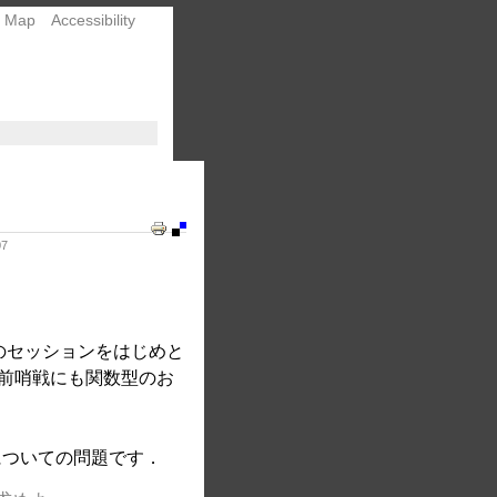
e Map
Accessibility
Document
Actions
07
」のセッションをはじめと
前哨戦にも関数型のお
）についての問題です．