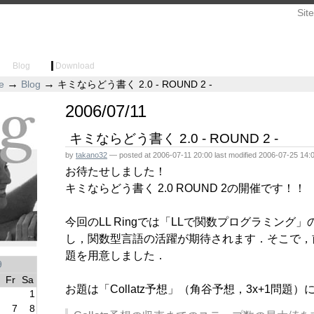
Sit
Blog
Download
ing
→
→
e
Blog
キミならどう書く 2.0 - ROUND 2 -
2006/07/11
キミならどう書く 2.0 - ROUND 2 -
by
takano32
—
posted at
2006-07-11 20:00
last modified
2006-07-25 14:
お待たせしました！
キミならどう書く 2.0 ROUND 2の開催です！！
今回のLL Ringでは「LLで関数プログラミング
し，関数型言語の活躍が期待されます．そこで，
題を用意しました．
9
»
Fr
Sa
お題は「Collatz予想」（角谷予想，3x+1問題
1
6
7
8