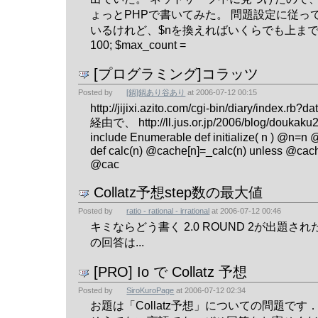
ょっとPHPで書いてみた。 問題設定に従って$
いるけれど、$nを換えればいくらでも上まで行く。
100; $max_count =
[プログラミング]コラッツ
Posted by
[鍋]鍋あり谷あり
at
2006-07-12 00:15
http://jijixi.azito.com/cgi-bin/diary/index.rb
経由で、 http://ll.jus.or.jp/2006/blog/doukaku2
include Enumerable def initialize( n ) @n=n
def calc(n) @cache[n]=_calc(n) unless @cach
@cac
Collatz予想step数の最大値
Posted by
ratio - rational - irrational
at
2006-07-12 00:46
キミならどう書く 2.0 ROUND 2が出題され
の回答は...
[PRO] Io で Collatz 予想
Posted by
SiroKuroPage
at
2006-07-12 02:34
お題は「Collatz予想」についての問題です