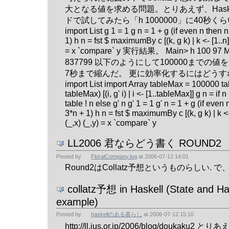
大となる値を求める問題。とりあえず、Hask
ドで試してみたら「h 1000000」に40秒く
import List g 1 = 1 g n = 1 + g (if even n then n
1) h n = fst $ maximumBy c [(k, g k) | k <- [1..n]
= x `compare` y 実行結果。 Main> h 100 97 M
837799 以下のようにして100000までの
7秒まで縮んだ。 更に効率化するにはどうす
import List import Array tableMax = 100000 tab
tableMax) [(i, g' i) | i <- [1..tableMax]] g n = i
table ! n else g' n g' 1 = 1 g' n = 1 + g (if even
3*n + 1) h n = fst $ maximumBy c [(k, g k) | k <-
(_,x) (_,y) = x `compare` y
LL2006 君ならどう書く ROUND2
Posted by
FloralCompany.log
at
2006-07-12 14:01
Round2はCollatz予想というものらしい. で、早速 #
collatz予想 in Haskell (State and H
example)
Posted by
haskellのある暮らし
at
2006-07-12 15:10
http://ll.jus.or.jp/2006/blog/doukak