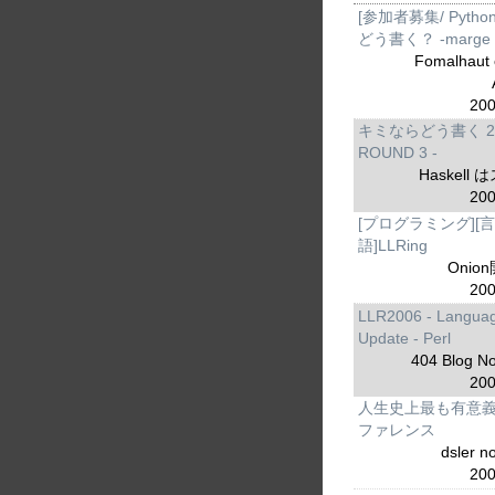
[参加者募集/ Pytho
どう書く？ -marge s
Fomalhaut o
200
キミならどう書く 2.0
ROUND 3 -
Haskell
200
[プログラミング][言
語]LLRing
Onio
200
LLR2006 - Langua
Update - Perl
404 Blog N
200
人生史上最も有意
ファレンス
dsler n
200