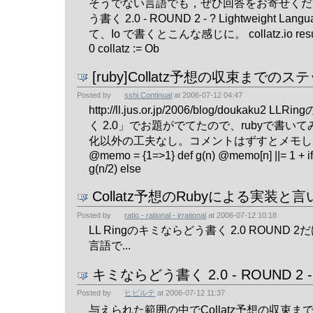
そうでない言語でも，ぜひ回答をお寄せくだ
う書く 2.0 - ROUND 2 - ? Lightweight Lan
て、Io で書くとこんな感じに。 collatz.io result :
0 collatz := Ob
[ruby]Collatz予想の収束までの
Posted by
sshi.Continual
at
2006-07-12 04:47
http://ll.jus.or.jp/2006/blog/doukaku2
く 2.0」でお題がでてたので、rubyで書い
化以外の工夫なし。コメントはずすとメモし
@memo = {1=>1} def g(n) @memo[n] ||= 1 + if 
g(n/2) else
Collatz予想のRubyによる実装と
Posted by
ratio - rational - irrational
at
2006-07-12 10:18
LL Ringのキミならどう書く 2.0 ROUND
言語で...
キミならどう書く 2.0 - ROUND 2 -
Posted by
ヒビルテ
at
2006-07-12 11:37
与えられた範囲の中でCollatz予想の収束