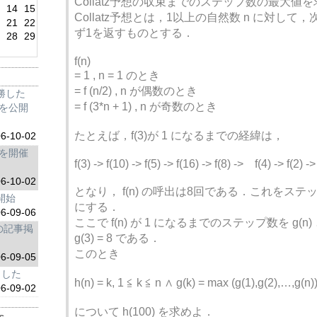
Collatz予想の収束までのステップ数の最大値
3
14
15
Collatz予想とは，1以上の自然数 n に対して，次の
0
21
22
ず1を返すものとする．
7
28
29
f(n)
= 1 , n = 1 のとき
= f (n/2) , n が偶数のとき
勝した
= f (3*n + 1) , n が奇数のとき
ースを公開
たとえば，f(3)が 1 になるまでの経緯は，
06-10-02
stを開催
f(3) -> f(10) -> f(5) -> f(16) -> f(8) -> f(4) -> f(2) ->
06-10-02
となり， f(n) の呼出は8回である．これをス
信開始
にする．
06-09-06
ここで f(n) が 1 になるまでのステップ数を g(
gの記事掲
g(3) = 8 である．
このとき
06-09-05
ました
h(n) = k, 1 ≦ k ≦ n ∧ g(k) = max (g(1),g(2),…,g(n)
06-09-02
について h(100) を求めよ．
s