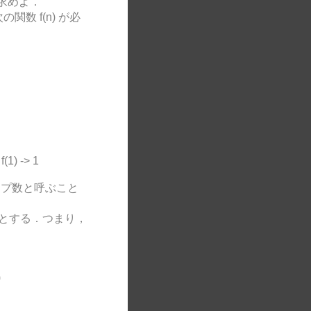
を求めよ．
関数 f(n) が必
 f(1) -> 1
テップ数と呼ぶこと
n) とする．つまり，
)