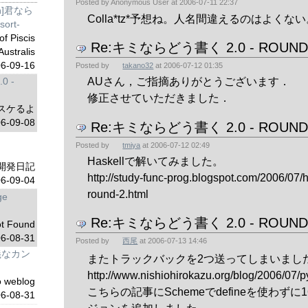
Posted by
Anonymous User
at
2006-07-11 22:37
n]君なら
Colla*tz*予想ね。人名間違えるのはよくない
ort-
f Piscis
Re:キミならどう書く 2.0 - ROUND 
Australis
6-09-16
Posted by
takano32
at
2006-07-12 01:35
AUさん，ご指摘ありがとうございます．
 -
修正させていただきました．
 はスケるよ
6-09-08
Re:キミならどう書く 2.0 - ROUND 
Posted by
tmiya
at
2006-07-12 02:49
Haskellで解いてみました。
n開発日記
http://study-func-prog.blogspot.com/2006/07/ha
6-09-04
round-2.html
ge
Re:キミならどう書く 2.0 - ROUND 
ot Found
6-08-31
Posted by
西尾
at
2006-07-13 14:46
義なカン
またトラックバックを2つ送ってしまいまし
http://www.nishiohirokazu.org/blog/2006/07/p
o weblog
こちらの記事にSchemeでdefineを使わず
6-08-31
ジョンを追加しました。