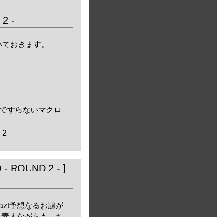
2 -
書いておきます。
ですらないマクロ
_2
 ROUND 2 - ]
で、Collazt予想なるお題が
、素人ながらも、ち