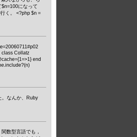
n=100になって
 <?php $n =
?date=20060711#p02
 class Collatz
 @cache={1=>1} end
e.include?(n)
た。なんか、Ruby
． 関数型言語でも，