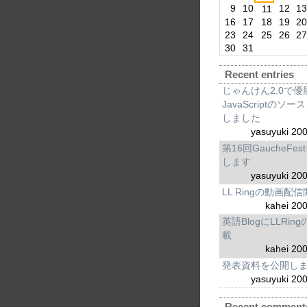
9
10
12
1
11
16
17
18
19
2
23
24
25
26
2
30
31
Recent entries
じゃんけん2.0で優
JavaScriptのソ
しました
yasuyuki 20
第16回GaucheFe
します
yasuyuki 20
LL Ringの動画配
kahei 20
英語BlogにLLRin
載
kahei 20
発表資料を公開し
yasuyuki 20
Recent comment