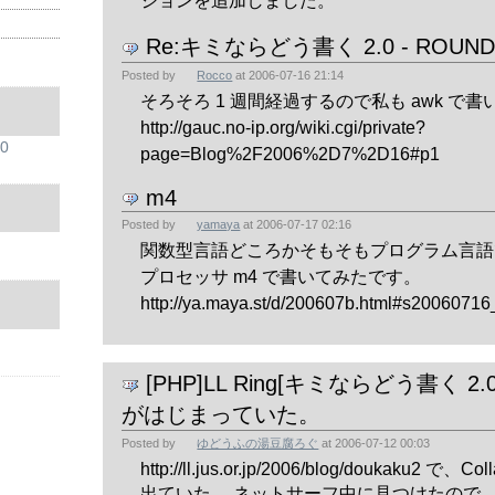
Re:キミならどう書く 2.0 - ROUND 
Posted by
Rocco
at
2006-07-16 21:14
そろそろ 1 週間経過するので私も awk で
http://gauc.no-ip.org/wiki.cgi/private?
0
page=Blog%2F2006%2D7%2D16#p1
m4
Posted by
yamaya
at
2006-07-17 02:16
関数型言語どころかそもそもプログラム言語
プロセッサ m4 で書いてみたです。
http://ya.maya.st/d/200607b.html#s20060716
[PHP]LL Ring[キミならどう書く 2.0 -
がはじまっていた。
Posted by
ゆどうふの湯豆腐ろぐ
at
2006-07-12 00:03
http://ll.jus.or.jp/2006/blog/doukaku2 
出ていた。 ネットサーフ中に見つけたので