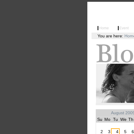
Skip
Skip
to
to
content.
navigation
Lightweight
Sections
Home
Event
Language R
You are here:
Hom
Personal
tools
August
200
«
Su
Mo
Tu
We
Th
2
3
4
5