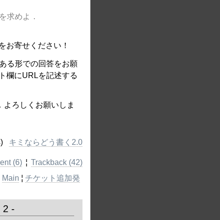
 を求めよ．
をお寄せください！
のある形での回答をお願
ト欄にURLを記述する
．よろしくお願いしま
)
キミならどう書く2.0
nt (6)
¦
Trackback (42)
¦
Main
¦
チケット追加発
2 -