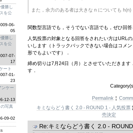
で優勝し
また，余力のある者は大きな n についても h(n)
ソースを公
009-06-
関数型言語でも，そうでない言語でも，ぜひ回答
05
人気投票の対象となる回答をされたい方はURL
で優勝し
ソースを公
いします（トラックバックできない場合はコメン
形でもよいです）．
007-07-
17
締め切りは7月24日（月）とさせていただきます
ケート
す．
007-01-
23
Category(s
アンケー
Permalink
¦
Comme
-12-13
ントの写真
キミならどう書く 2.0 - ROUND 1 - 人気投票
売決定
06-09-02
Re:キミならどう書く 2.0 - ROUND 
ks