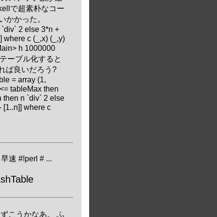
ellで超素朴なコー
らいかかった。
 `div` 2 else 3*n +
] where c (_,x) (_,y)
ain> h 1000000
値をテーブル化すると
れば良いだろう?
le = array (1,
f n <= tableMax then
 n then n `div` 2 else
 [1..n]] where c
!perl # ...
ashTable
u2 とりあえずこうかなあ。 ふ