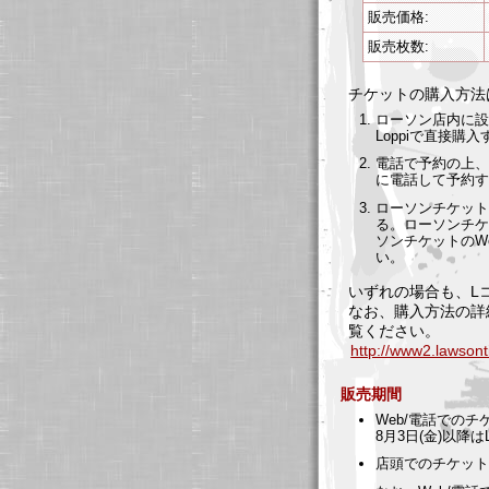
販売価格:
販売枚数:
チケットの購入方法
ローソン店内に設
Loppiで直接
電話で予約の上、ロー
に電話して予約す
ローソンチケット
る。ローソンチ
ソンチケットのWe
い。
いずれの場合も、Lコ
なお、購入方法の詳
覧ください。
http://www2.lawson
販売期間
Web/電話でのチケ
8月3日(金)以降
店頭でのチケット購入