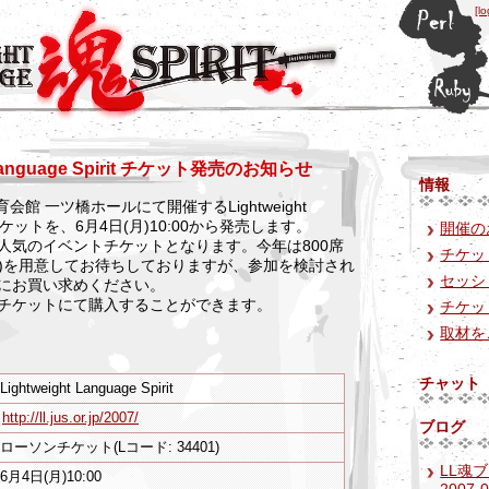
[lo
t Language Spirit チケット発売のお知らせ
情報
育会館 一ツ橋ホールにて開催するLightweight
itのチケットを、6月4日(月)10:00から発売します。
開催の
人気のイベントチケットとなります。今年は800席
チケッ
)を用意してお待ちしておりますが、参加を検討され
セッシ
にお買い求めください。
チケットにて購入することができます。
チケッ
取材を
チャット
Lightweight Language Spirit
http://ll.jus.or.jp/2007/
ブログ
ローソンチケット(Lコード: 34401)
LL魂
6月4日(月)10:00
2007