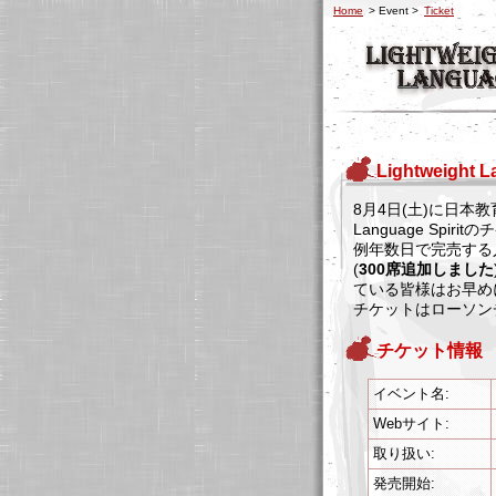
Home
> Event >
Ticket
Lightweigh
8月4日(土)に日本教
Language Spir
例年数日で完売する
(
300席追加しました
ている皆様はお早め
チケットはローソン
チケット情報
イベント名:
Webサイト:
取り扱い:
発売開始: