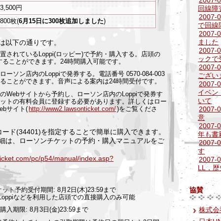
3,500円
回線障
2007
800枚(
6月15日に300枚追加しました
)
で回線
2007
ました
は以下の通りです。
2007
置されているLoppi(ロッピー)で予約・購入する。店頭の
ックで
購入することができます。24時間購入可能です。
2007
ソン店内のLoppiで発券する。電話番号 0570-084-003
ござい
ることができます。音声による案内は24時間受付です。
2007
イベン
のWebサイトから予約し、ローソン店内のLoppiで発券す
いて
ケットの有料会員に登録する必要があります。詳しくはロー
bサイト(
http://www2.lawsonticket.com/
)をご覧くださ
2007
意
2007
ード(34401)を指定することで簡単に購入できます。
年も書
細は、ローソンチケットの予約・購入マニュアルをご
2007
す
ticket.com/pc/p54/manual/index.asp?
2007-
LL，歴
ット予約受付期間: 8月2日(木)23:59まで
協賛
はLoppiなどを利用した店頭での直接購入のみ可能
株式会
期限: 8月3日(金)23:59まで