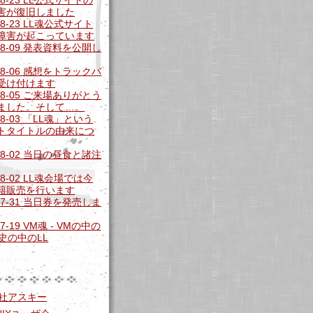
害が復旧しました
-08-23 LL魂公式サイト
障害が起こっています
-08-09 発表資料を公開し
-08-06 感想をトラックバ
受け付けます
-08-05 ご来場ありがとう
ました。そして…。
-08-03 「LL魂」という
トタイトルの由来につ
-08-02 当日の昼食と諸注
-08-02 LL魂会場では今
籍販売を行います
-07-31 当日券を発売しま
07-19 VM魂 - VMの中の
史の中のLL
社アスキー