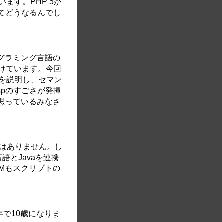
ます。PHP 5が
さてどうなるんでし
ログラミング言語の
けています。今回
は何かを説明し、セマン
spのすごさが発揮
と思っているみなさ
ではありません。し
言語とJavaを連携
VMもスクリプトの
。
年で10歳になりま