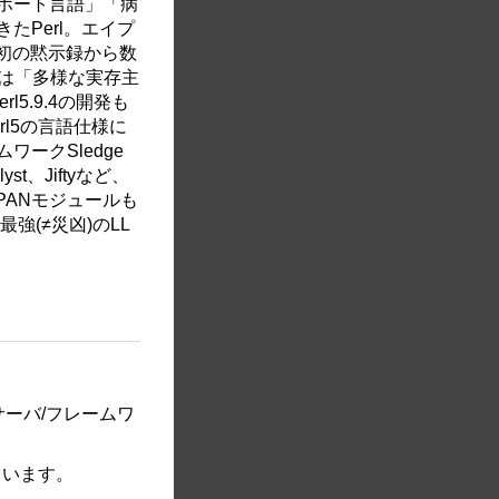
ポート言語」「病
たPerl。エイプ
最初の黙示録から数
l6は「多様な実存主
5.9.4の開発も
rl5の言語仕様に
ークSledge
st、Jiftyなど、
PANモジュールも
最強(≠災凶)のLL
サーバ/フレームワ
れています。