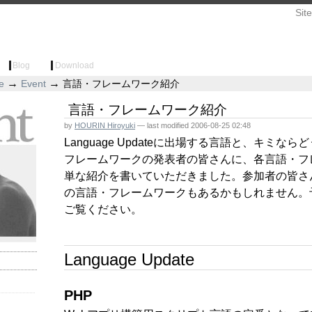
Sit
Blog
Download
ing
→
→
e
Event
言語・フレームワーク紹介
言語・フレームワーク紹介
by
HOURIN Hiroyuki
—
last modified
2006-08-25 02:48
Language Updateに出場する言語と、キミな
フレームワークの発表者の皆さんに、各言語・フ
単な紹介を書いていただきました。参加者の皆さ
の言語・フレームワークもあるかもしれません。
ご覧ください。
Language Update
PHP