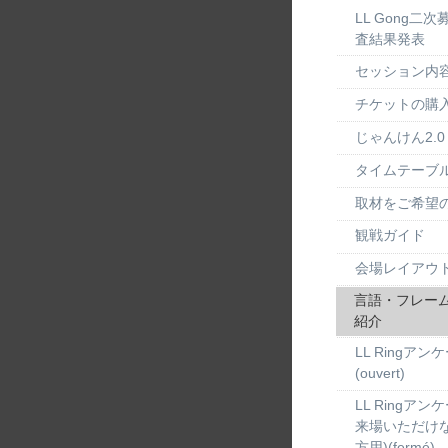
LL Gong二
査結果発表
セッション内
チケットの購
じゃんけん2.0
タイムテーブ
取材をご希望
観戦ガイド
会場レイアウ
言語・フレー
紹介
LL Ringアン
(ouvert)
LL Ringアン
来場いただけ
方用)(fermé)