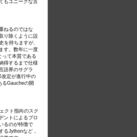
てもユニークな言
重ねるのではな
取り除くように設
の歴史を持ちますが、
ます。数年に一度
にとって本質である
納得するまで仕様
言語界のサグラ
様改定が進行中の
るGaucheの開
ジェクト指向のスク
デントによるブロ
いるのが特徴で
働するJythonなど，