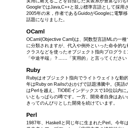
実用に耐えることを目指した実装系が豊富なのも
GoogleではJava,C++と並ぶ標準言語として採
2005年の末，作者であるGuidoがGoogleに電
話題になりました。
OCaml
OCaml(Objective Caml)は、関数型言語ML
に分類されますが、代入や例外といった命令的な
クラスなどを使ったオブジェクト指向プログラミ
「中途半端」？……「実用的」と言ってください
Ruby
Rubyはオブジェクト指向でライトウェイトな動的
年はRuby on Railsのおかげで話題沸騰中。(英
はPerlを越え、TIOBEインデックスで10位以内
いともっぱらの噂です。一方、開発者自身はあい
きってのんびりとした開発を続けています。
Perl
1987年、Haskellと同じ年に生まれたPerl。