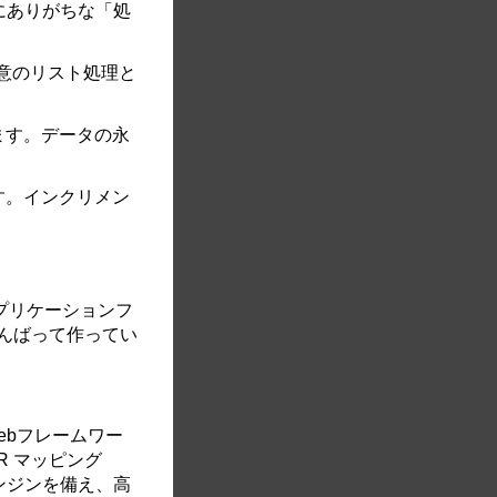
にありがちな「処
得意のリスト処理と
ます。データの永
す。インクリメン
アプリケーションフ
んばって作ってい
のWebフレームワー
R マッピング
ンジンを備え、高