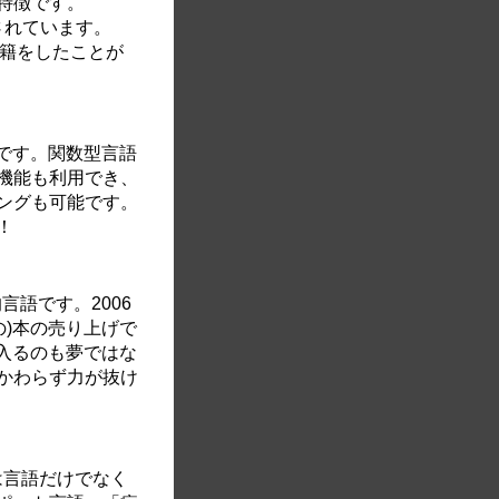
特徴です。
用されています。
撃移籍をしたことが
の一種です。関数型言語
機能も利用でき、
ングも可能です。
！
言語です。2006
語の)本の売り上げで
に入るのも夢ではな
かわらず力が抜け
今年は言語だけでなく