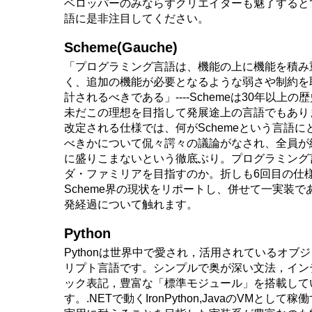
ベロッパーのみならずクリエイターも魅了すると
語に是非注目してください。
Scheme(Gauche)
「プログラミング言語は、機能の上に機能を積み
く、追加の機能が必要となるような弱さや制約を
計されるべきである」----Schemeは30年以上
未だこの理想を目指して発展途上の言語でもあり
改定される仕様では、何がSchemeという言語
べきかについて侃々諤々の議論がなされ、全員が
に盛りこまないという徹底ぶり。プログラミング
ダ・ファミリアを目指すのか。折しも6回目の仕
Scheme界の現状をリポートし、併せて一実装であ
発経過について触れます。
Python
Pythonは世界中で愛され，活用されているオブ
リプト言語です。シンプルで奥が深い文法，イン
ック表記，豊富な「標準モジュール」を搭載して
す。.NETで動くIronPython,JavaのVMとして稼