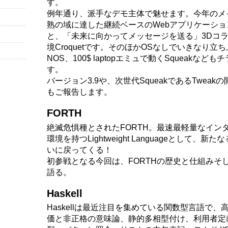
す。
例年通り、派手なデモ主体で魅せます。今年のメ
熟の域に達した継続ベースのWebアプリケーションサ
と、「未来に向かってメッセージを送る」3Dコ
境Croquetです。そのほかOSなしでいきなり立ち上
NOS、100$ laptopエミュで動くSqueakなど
す。
バージョン3.9や、次世代SqueakであるTwea
もご報告します。
FORTH
絶滅危惧種とされたFORTH。最速最軽量なイン
環境を持つLightweight Languageとして、
いに戻ってくる！
初参戦となる今回は、FORTHの歴史と仕組みそ
語る。
Haskell
Haskellは最近注目を集めている関数型言語で
価と非正格の意味論、静的多相型付け、利用者定