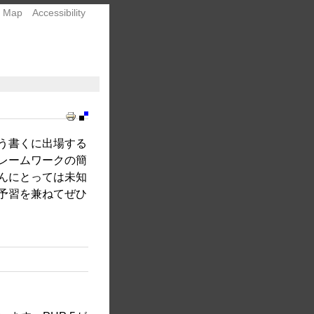
e Map
Accessibility
Document
Actions
らどう書くに出場する
レームワークの簡
んにとっては未知
予習を兼ねてぜひ