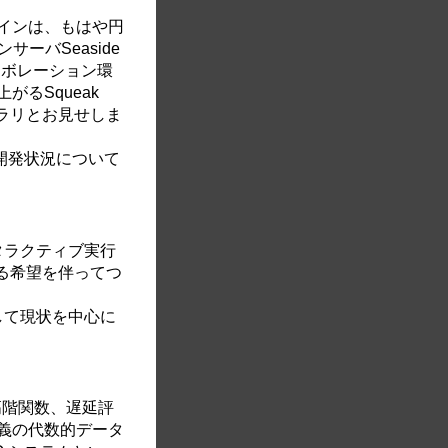
インは、もはや円
ーバSeaside
ラボレーション環
がるSqueak
もチラリとお見せしま
kの開発状況について
タラクティブ実行
新たなる希望を伴ってつ
して現状を中心に
、高階関数、遅延評
義の代数的データ