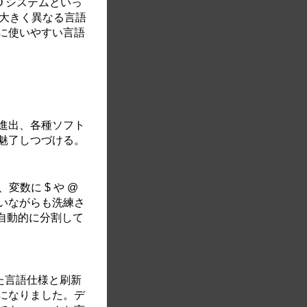
O システムといっ
は大きく異なる言語
に使いやすい言語
。
進出、各種ソフト
魅了しつづける。
変数に $ や @
ないながらも洗練さ
に自動的に分割して
された言語仕様と刷新
になりました。デ