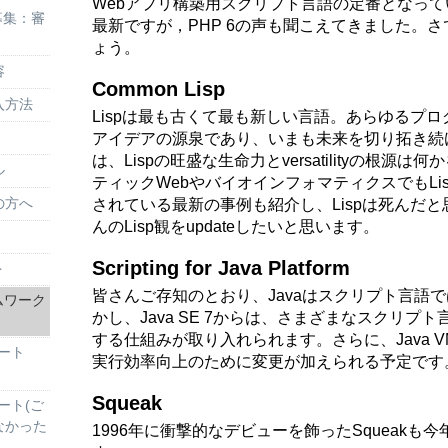
Webアプリ構築用スクリプト言語の定番となってい
次募集：審
最新ですが，PHP 6の声も聞こえてきました。
ょう。
容
Common Lisp
入方法
Lispは最も古くて最も新しい言語。あらゆるプ
アイデアの源泉であり、いまも未来を切り拓き続
は、Lispの旺盛な生命力とversatilityの根源
ル
ティックWebやバイオインフォマティクスでもLi
されている最新の事例も紹介し、Lispは死んだ
の方へ
んのLisp観をupdateしたいと思います。
Scripting for Java Platform
ト
皆さんご存知のとおり、Javaはスクリプト言語
ムワーク
かし、Java SE 7からは、さまざまなスクリプト
する仕組みが取り入れられます。さらに、Java 
ケート
実行効率向上のために変更が加えられる予定です
Squeak
ケート(ご
なかった
1996年に衝撃的なデビューを飾ったSqueakも今