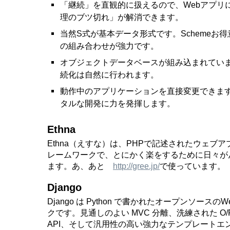
「継続」を直観的に扱えるので、Webアプリ
理のブツ切れ」が解消できます。
当然S式が基本データ形式です。Schemeお
の組み合わせが強力です。
オブジェクトデータベースが組み込まれてい
続化は自然に行われます。
動作中のアプリケーションを直接変更できま
タルな開発に力を発揮します。
Ethna
Ethna（えすな）は、PHPで記述されたウェブ
レームワークで、とにかく楽をするために日々が
ます。あ、あと
http://gree.jp/
で使っています。
Django
Django は Python で書かれたオープンソース
クです。見通しのよい MVC 分離、洗練された O/
API、そして汎用性の高い強力なテンプレートエ