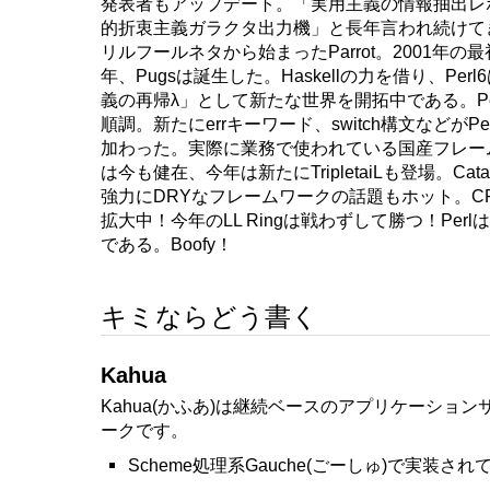
発表者もアップデート。「実用主義の情報抽出レ
的折衷主義ガラクタ出力機」と長年言われ続けてき
リルフールネタから始まったParrot。2001年の
年、Pugsは誕生した。Haskellの力を借り、Per
義の再帰λ」として新たな世界を開拓中である。Perl
順調。新たにerrキーワード、switch構文などがPe
加わった。実際に業務で使われている国産フレームワ
は今も健在、今年は新たにTripletaiLも登場。Cataly
強力にDRYなフレームワークの話題もホット。C
拡大中！今年のLL Ringは戦わずして勝つ！Perlは
である。Boofy！
キミならどう書く
Kahua
Kahua(かふあ)は継続ベースのアプリケーション
ークです。
Scheme処理系Gauche(ごーしゅ)で実装さ