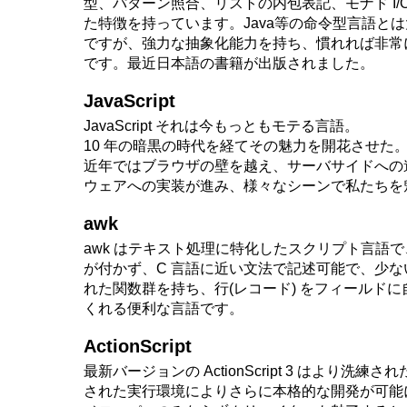
型、パターン照合、リストの内包表記、モナド I/
た特徴を持っています。Java等の命令型言語と
ですが、強力な抽象化能力を持ち、慣れれば非常
です。最近日本語の書籍が出版されました。
JavaScript
JavaScript それは今もっともモテる言語。
10 年の暗黒の時代を経てその魅力を開花させた
近年ではブラウザの壁を越え、サーバサイドへの
ウェアへの実装が進み、様々なシーンで私たちを
awk
awk はテキスト処理に特化したスクリプト言語で、
が付かず、C 言語に近い文法で記述可能で、少
れた関数群を持ち、行(レコード) をフィールド
くれる便利な言語です。
ActionScript
最新バージョンの ActionScript 3 はより洗練
された実行環境によりさらに本格的な開発が可能